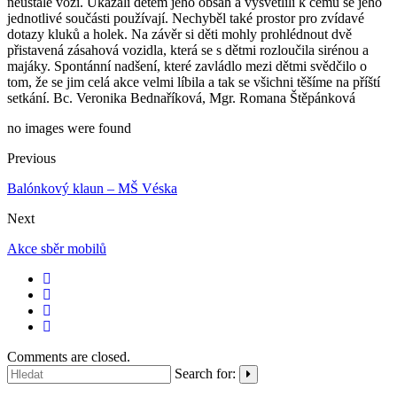
neustále vozí. Ukázali dětem jeho obsah a vysvětlili k čemu se jeho
jednotlivé součásti používají. Nechyběl také prostor pro zvídavé
dotazy kluků a holek. Na závěr si děti mohly prohlédnout dvě
přistavená zásahová vozidla, která se s dětmi rozloučila sirénou a
majáky. Spontánní nadšení, které zavládlo mezi dětmi svědčilo o
tom, že se jim celá akce velmi líbila a tak se všichni těšíme na příští
setkání. Bc. Veronika Bednaříková, Mgr. Romana Štěpánková
no images were found
Previous
Balónkový klaun – MŠ Véska
Next
Akce sběr mobilů
Comments are closed.
Search for: