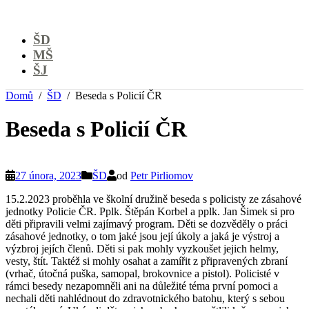
ŠD
MŠ
ŠJ
Domů
ŠD
Beseda s Policií ČR
Beseda s Policií ČR
27 února, 2023
ŠD
od
Petr Pirliomov
15.2.2023 proběhla ve školní družině beseda s policisty ze zásahové
jednotky Policie ČR. Pplk. Štěpán Korbel a pplk. Jan Šimek si pro
děti připravili velmi zajímavý program. Děti se dozvěděly o práci
zásahové jednotky, o tom jaké jsou její úkoly a jaká je výstroj a
výzbroj jejích členů. Děti si pak mohly vyzkoušet jejich helmy,
vesty, štít. Taktéž si mohly osahat a zamířit z připravených zbraní
(vrhač, útočná puška, samopal, brokovnice a pistol). Policisté v
rámci besedy nezapomněli ani na důležité téma první pomoci a
nechali děti nahlédnout do zdravotnického batohu, který s sebou