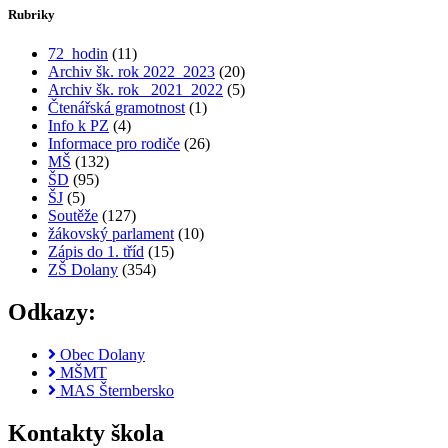
Rubriky
72_hodin
(11)
Archiv šk. rok 2022_2023
(20)
Archiv šk. rok_ 2021_2022
(5)
Čtenářská gramotnost
(1)
Info k PZ
(4)
Informace pro rodiče
(26)
MŠ
(132)
ŠD
(95)
ŠJ
(5)
Soutěže
(127)
žákovský parlament
(10)
Zápis do 1. tříd
(15)
ZŠ Dolany
(354)
Odkazy:
Obec Dolany
MŠMT
MAS Šternbersko
Kontakty škola