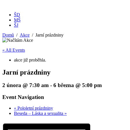
ŠD
MŠ
ŠJ
Domů
Akce
Jarní prázdniny
« All Events
akce již proběhla.
Jarní prázdniny
2 února @ 7:30 am
-
6 března @ 5:00 pm
Event Navigation
«
Pololetní prázdniny
Beseda – Láska a sexualita
»