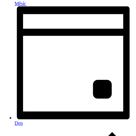
Měsíc
Den