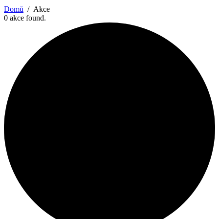
Domů
Akce
0 akce found.