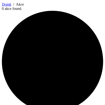
Domů
Akce
0 akce found.