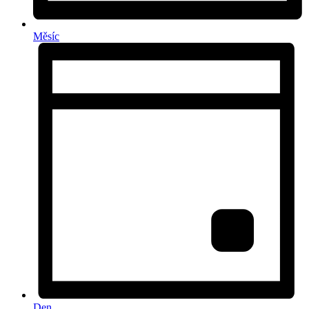
Měsíc
Den