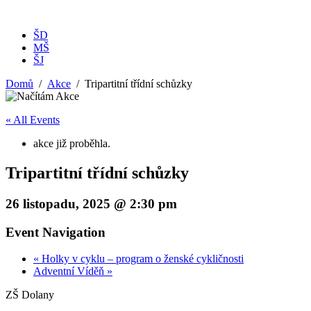
ŠD
MŠ
ŠJ
Domů
Akce
Tripartitní třídní schůzky
« All Events
akce již proběhla.
Tripartitní třídní schůzky
26 listopadu, 2025 @ 2:30 pm
Event Navigation
«
Holky v cyklu – program o ženské cykličnosti
Adventní Víděň
»
ZŠ Dolany