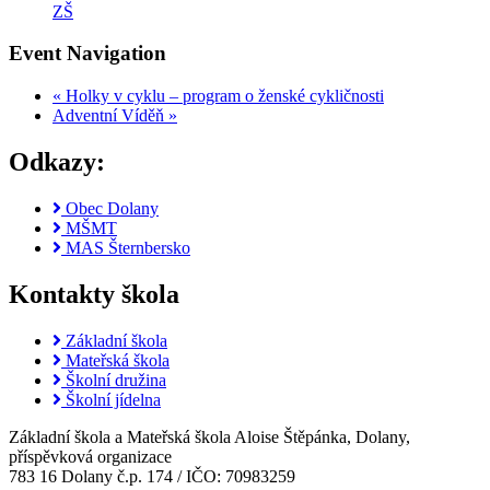
ZŠ
Event Navigation
«
Holky v cyklu – program o ženské cykličnosti
Adventní Víděň
»
Odkazy:
Obec Dolany
MŠMT
MAS Šternbersko
Kontakty škola
Základní škola
Mateřská škola
Školní družina
Školní jídelna
Základní škola a Mateřská škola Aloise Štěpánka, Dolany,
příspěvková organizace
783 16 Dolany č.p. 174 / IČO: 70983259