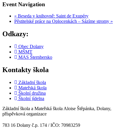
Event Navigation
«
Beseda v knihovně: Saint de Exupéry
Pěstitelské práce na Oplocenkách – Sázíme stromy
»
Odkazy:
Obec Dolany
MŠMT
MAS Šternbersko
Kontakty škola
Základní škola
Mateřská škola
Školní družina
Školní jídelna
Základní škola a Mateřská škola Aloise Štěpánka, Dolany,
příspěvková organizace
783 16 Dolany č.p. 174 / IČO: 70983259