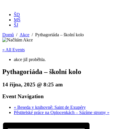
ŠD
MŠ
ŠJ
Domů
Akce
Pythagoriáda – školní kolo
« All Events
akce již proběhla.
Pythagoriáda – školní kolo
14 října, 2025 @ 8:25 am
Event Navigation
«
Beseda v knihovně: Saint de Exupéry
Pěstitelské práce na Oplocenkách – Sázíme stromy
»