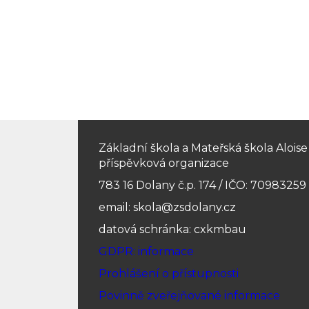
Základní škola a Mateřská škola Alois
příspěvková organizace
783 16 Dolany č.p. 174 / IČO: 70983259
email: skola@zsdolany.cz
datová schránka: cxkmbau
GDPR: informace
Prohlášení o přístupnosti
Povinně zveřejňované informace