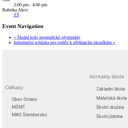
2:00 pm - 4:00 pm
Rubrika Akce:
ZŠ
Event Navigation
«
Školní kolo geografické olympiády
Informační schůzka pro rodiče k přijímacím zkouškám
»
Kontakty škola
Odkazy:
Základní škola
Mateřská škola
Obec Dolany
MŠMT
Školní družina
MAS Šternbersko
Školní jídelna