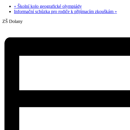
«
Školní kolo geografické olympiády
Informační schůzka pro rodiče k přijímacím zkouškám
»
ZŠ Dolany