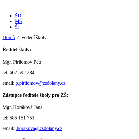
ŠD
MŠ
ŠJ
Domů
Vedení školy
Ředitel školy:
Mgr. Pirliomov Petr
tel: 607 592 284
email:
p.pirliomov@zsdolany.cz
Zástupce ředitele školy pro ZŠ:
Mgr. Horáková Jana
tel: 585 151 751
email:
j.horakova@zsdolany.cz