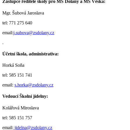
Zástupce ředitele školy pro MŠ Dolany a MŠ Véska:
Mgr. Šubová Jaroslava
tel: 771 275 640
email:
j.subova@zsdolany.cz
.
Účetní škola, administrativa:
Horká Soňa
tel: 585 151 741
email:
s.horka@zsdolany.cz
Vedoucí Školní jídelny:
Kolářová Miroslava
tel: 585 151 757
email:
jidelna@zsdolany.cz