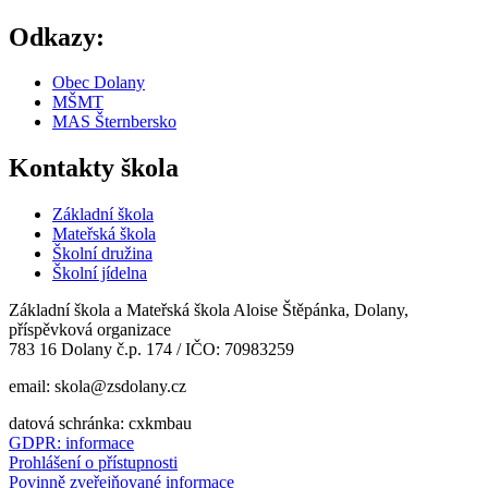
Odkazy:
Obec Dolany
MŠMT
MAS Šternbersko
Kontakty škola
Základní škola
Mateřská škola
Školní družina
Školní jídelna
Základní škola a Mateřská škola Aloise Štěpánka, Dolany,
příspěvková organizace
783 16 Dolany č.p. 174 / IČO: 70983259
email: skola@zsdolany.cz
datová schránka: cxkmbau
GDPR: informace
Prohlášení o přístupnosti
Povinně zveřejňované informace